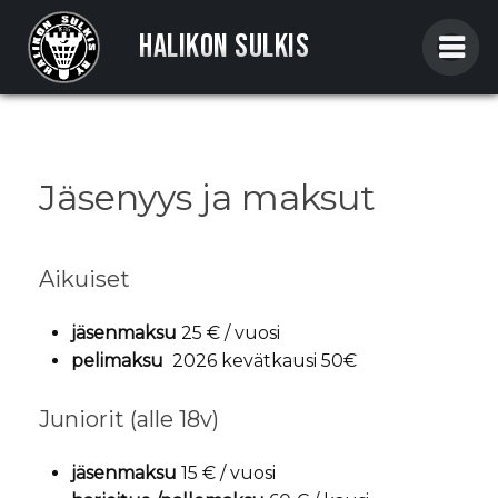
Skip
to
Halikon Sulkis
content
Jäsenyys ja maksut
Aikuiset
jäsenmaksu
25 € / vuosi
pelimaksu
2026 kevätkausi 50€
Juniorit (alle 18v)
jäsenmaksu
15 € / vuosi