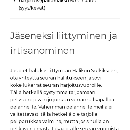
harjoitus-/pallomaksu
60 € / kausi
(syys/kevät)
Jäseneksi liittyminen ja
irtisanominen
Jos olet halukas liittymään Halikon Sulkikseen,
ota yhteyttä seuran hallitukseen ja sovi
kokeilukerrat seuran harjoitusvuoroille.
Tällä hetkellä pystymme tarjoamaan
pelivuoroja vain jo jonkun verran sulkapalloa
pelanneille. Vähemmän pelanneille meillä ei
valitettavasti tällä hetkellä ole tarjolla
peliporukkaa valmiina, mutta jos sinulla on
pelikaveri omasta takaa osalle seuran vuoroista